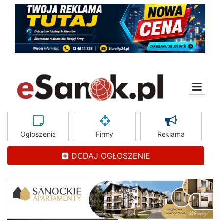
Ogłoszenia
Firmy
Reklama
DODAJ OGŁOSZENIE