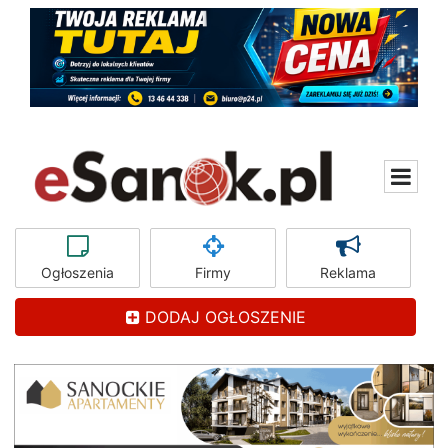
Ogłoszenia
Firmy
Reklama
DODAJ OGŁOSZENIE