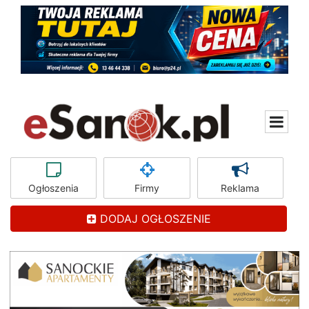
Ogłoszenia
Firmy
Reklama
DODAJ OGŁOSZENIE