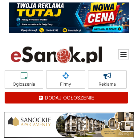
Ogłoszenia
Firmy
Reklama
DODAJ OGŁOSZENIE