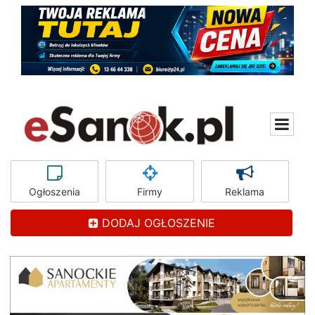
Ogłoszenia
Firmy
Reklama
DODAJ OGŁOSZENIE