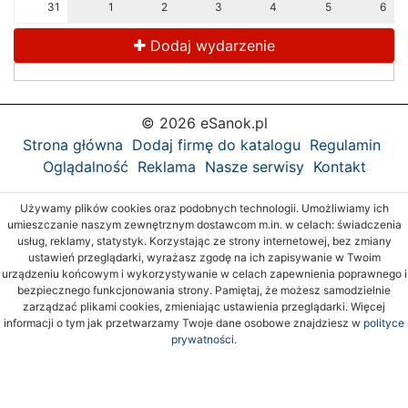
31
1
2
3
4
5
6
Dodaj wydarzenie
© 2026 eSanok.pl
Strona główna
Dodaj firmę do katalogu
Regulamin
Oglądalność
Reklama
Nasze serwisy
Kontakt
Używamy plików cookies oraz podobnych technologii. Umożliwiamy ich
umieszczanie naszym zewnętrznym dostawcom m.in. w celach: świadczenia
usług, reklamy, statystyk. Korzystając ze strony internetowej, bez zmiany
ustawień przeglądarki, wyrażasz zgodę na ich zapisywanie w Twoim
urządzeniu końcowym i wykorzystywanie w celach zapewnienia poprawnego i
bezpiecznego funkcjonowania strony. Pamiętaj, że możesz samodzielnie
zarządzać plikami cookies, zmieniając ustawienia przeglądarki. Więcej
informacji o tym jak przetwarzamy Twoje dane osobowe znajdziesz w
polityce
prywatności.