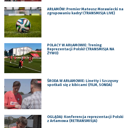
ARŁAMÓW: Premier Mateusz Morawiecki na
zgrupowaniu kadry! (TRANSMISJA LIVE)
POLACY W ARŁAMOWIE: Trening
Reprezentacji Polski! (TRANSMISJA NA
ŻYWO)
ŚRODA W ARŁAMOWIE: Linetty i Szczęsny
spotkali się z kibicami (FILM, SONDA)
OGLĄDAJ: Konferencja reprezentacji Polski
z Arłamowa (RETRANSMISJA)