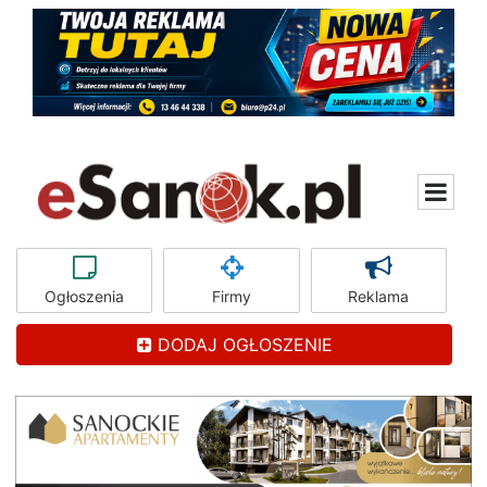
Ogłoszenia
Firmy
Reklama
DODAJ OGŁOSZENIE