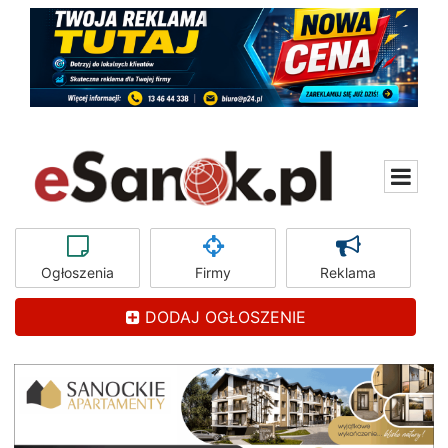
Ogłoszenia
Firmy
Reklama
DODAJ OGŁOSZENIE