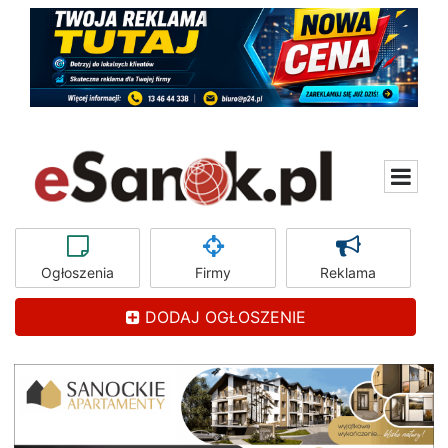
Ogłoszenia
Firmy
Reklama
DODAJ OGŁOSZENIE