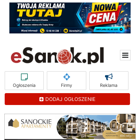
Ogłoszenia
Firmy
Reklama
DODAJ OGŁOSZENIE