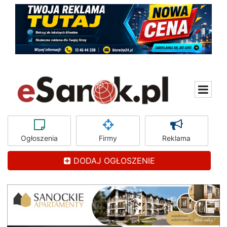
Ogłoszenia
Firmy
Reklama
DODAJ OGŁOSZENIE