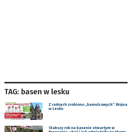
TAG: basen w lesku
Z radnych zrobiono „hamulcowych”. Wojna
w Lesku
Słabszy rok na basenie otwartym w
Brzozowie, choć i tak odwiedziły go tłumy