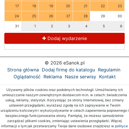
17
18
19
20
21
22
23
24
25
26
27
28
29
30
31
1
2
3
4
5
6
Dodaj wydarzenie
© 2026 eSanok.pl
Strona główna
Dodaj firmę do katalogu
Regulamin
Oglądalność
Reklama
Nasze serwisy
Kontakt
Używamy plików cookies oraz podobnych technologii. Umożliwiamy ich
umieszczanie naszym zewnętrznym dostawcom m.in. w celach: świadczenia
usług, reklamy, statystyk. Korzystając ze strony internetowej, bez zmiany
ustawień przeglądarki, wyrażasz zgodę na ich zapisywanie w Twoim
urządzeniu końcowym i wykorzystywanie w celach zapewnienia poprawnego i
bezpiecznego funkcjonowania strony. Pamiętaj, że możesz samodzielnie
zarządzać plikami cookies, zmieniając ustawienia przeglądarki. Więcej
informacji o tym jak przetwarzamy Twoje dane osobowe znajdziesz w
polityce