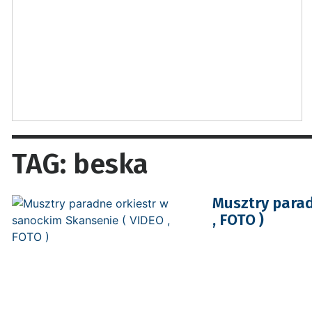
TAG: beska
Musztry parad
, FOTO )