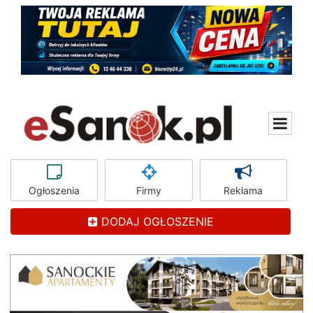
Ogłoszenia
Firmy
Reklama
DODAJ OGŁOSZENIE