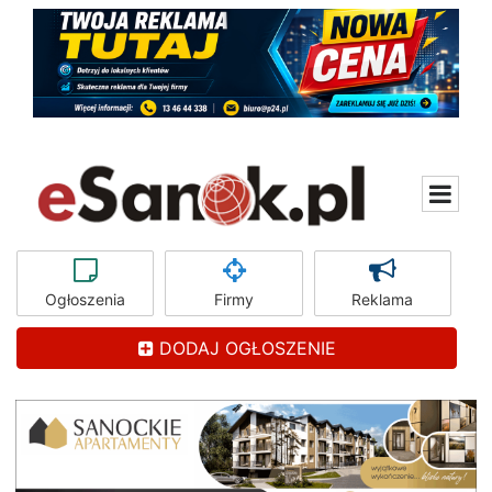
Ogłoszenia
Firmy
Reklama
DODAJ OGŁOSZENIE