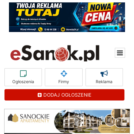
Ogłoszenia
Firmy
Reklama
DODAJ OGŁOSZENIE