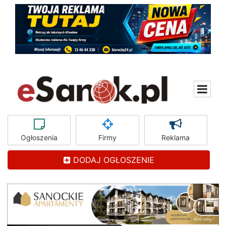
Ogłoszenia
Firmy
Reklama
DODAJ OGŁOSZENIE