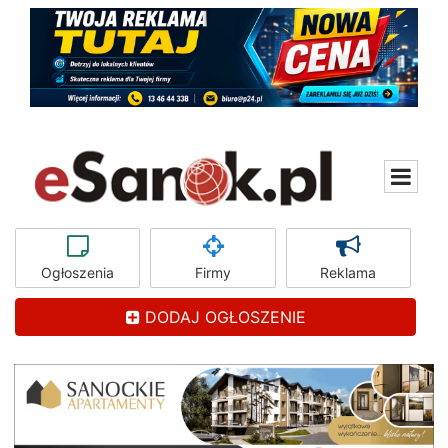
Ogłoszenia
Firmy
Reklama
DODAJ OGŁOSZENIE