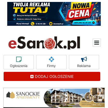
Ogłoszenia
Firmy
Reklama
DODAJ OGŁOSZENIE