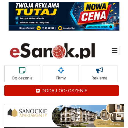
Ogłoszenia
Firmy
Reklama
DODAJ OGŁOSZENIE