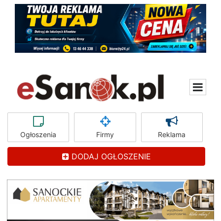
Ogłoszenia
Firmy
Reklama
DODAJ OGŁOSZENIE