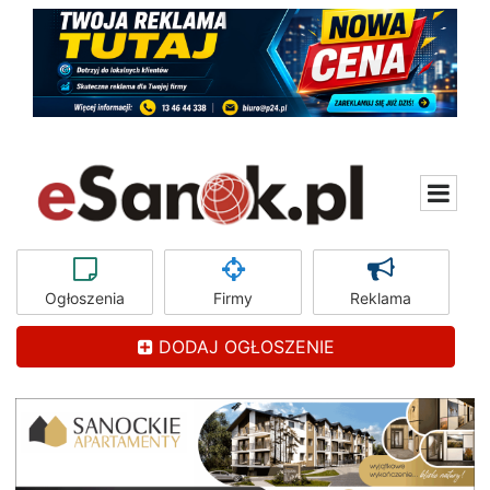
Ogłoszenia
Firmy
Reklama
DODAJ OGŁOSZENIE