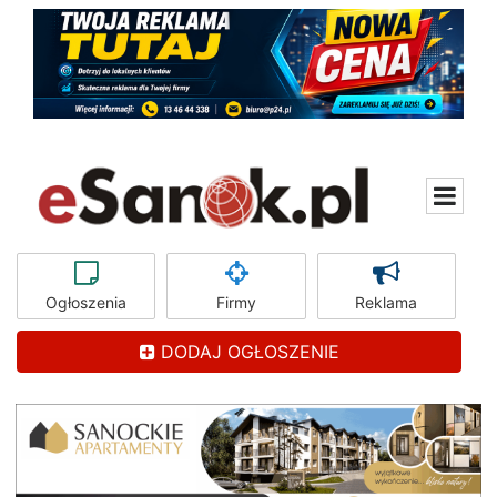
Ogłoszenia
Firmy
Reklama
DODAJ OGŁOSZENIE