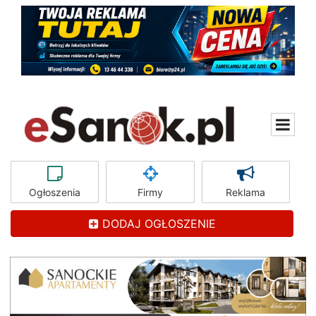
Ogłoszenia
Firmy
Reklama
DODAJ OGŁOSZENIE