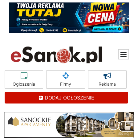
Ogłoszenia
Firmy
Reklama
DODAJ OGŁOSZENIE