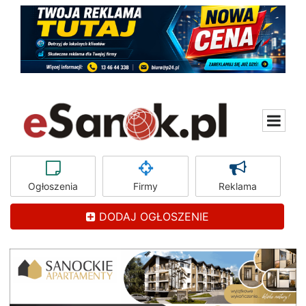
Ogłoszenia
Firmy
Reklama
DODAJ OGŁOSZENIE