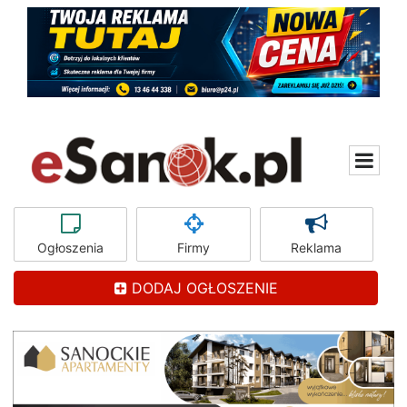
Ogłoszenia
Firmy
Reklama
DODAJ OGŁOSZENIE