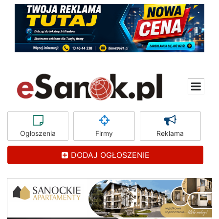
Ogłoszenia
Firmy
Reklama
DODAJ OGŁOSZENIE