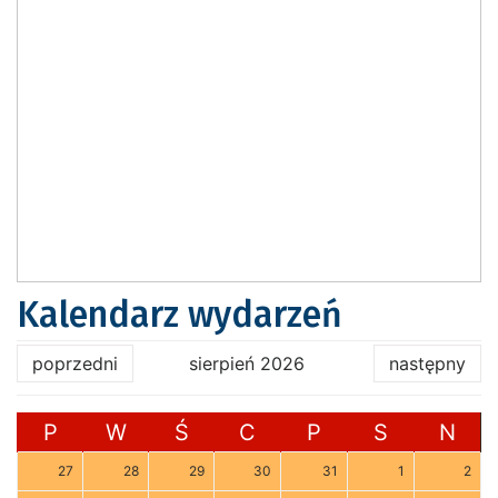
Kalendarz wydarzeń
poprzedni
sierpień 2026
następny
P
W
Ś
C
P
S
N
27
28
29
30
31
1
2