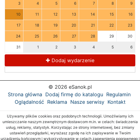
3
4
5
6
7
8
9
10
11
12
13
14
15
16
17
18
19
20
21
22
23
24
25
26
27
28
29
30
31
1
2
3
4
5
6
Dodaj wydarzenie
© 2026 eSanok.pl
Strona główna
Dodaj firmę do katalogu
Regulamin
Oglądalność
Reklama
Nasze serwisy
Kontakt
Używamy plików cookies oraz podobnych technologii. Umożliwiamy ich
umieszczanie naszym zewnętrznym dostawcom m.in. w celach: świadczenia
usług, reklamy, statystyk. Korzystając ze strony internetowej, bez zmiany
ustawień przeglądarki, wyrażasz zgodę na ich zapisywanie w Twoim
urządzeniu końcowym i wykorzystywanie w celach zapewnienia poprawnego i