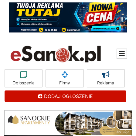
Ogłoszenia
Firmy
Reklama
DODAJ OGŁOSZENIE