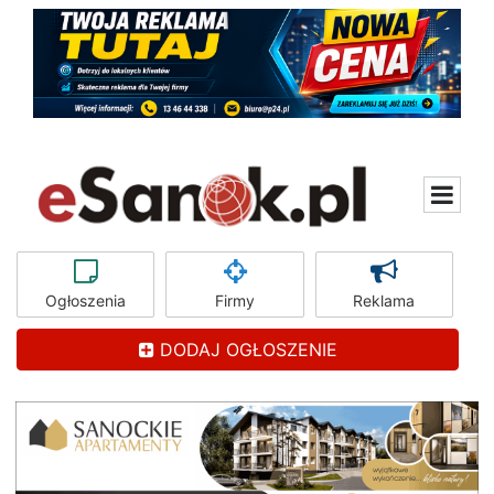
Ogłoszenia
Firmy
Reklama
DODAJ OGŁOSZENIE