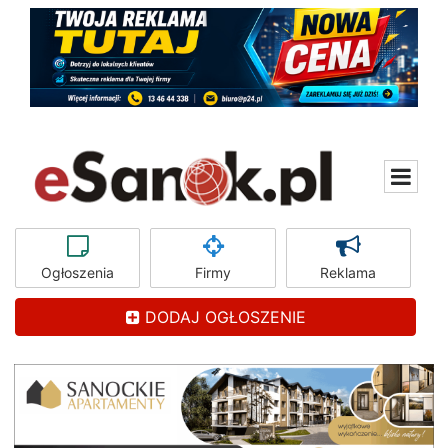
Ogłoszenia
Firmy
Reklama
DODAJ OGŁOSZENIE