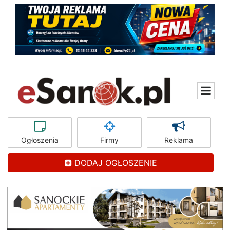
Ogłoszenia
Firmy
Reklama
DODAJ OGŁOSZENIE