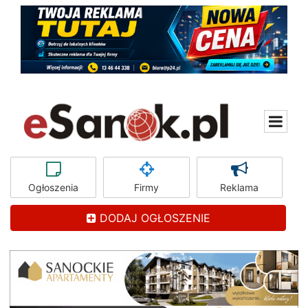
Ogłoszenia
Firmy
Reklama
DODAJ OGŁOSZENIE