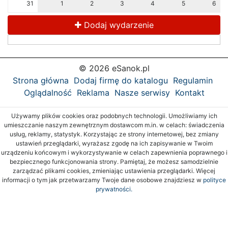
31
1
2
3
4
5
6
Dodaj wydarzenie
© 2026 eSanok.pl
Strona główna
Dodaj firmę do katalogu
Regulamin
Oglądalność
Reklama
Nasze serwisy
Kontakt
Używamy plików cookies oraz podobnych technologii. Umożliwiamy ich
umieszczanie naszym zewnętrznym dostawcom m.in. w celach: świadczenia
usług, reklamy, statystyk. Korzystając ze strony internetowej, bez zmiany
ustawień przeglądarki, wyrażasz zgodę na ich zapisywanie w Twoim
urządzeniu końcowym i wykorzystywanie w celach zapewnienia poprawnego i
bezpiecznego funkcjonowania strony. Pamiętaj, że możesz samodzielnie
zarządzać plikami cookies, zmieniając ustawienia przeglądarki. Więcej
informacji o tym jak przetwarzamy Twoje dane osobowe znajdziesz w
polityce
prywatności.