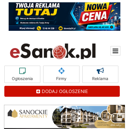
Ogłoszenia
Firmy
Reklama
DODAJ OGŁOSZENIE