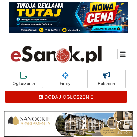
Ogłoszenia
Firmy
Reklama
DODAJ OGŁOSZENIE