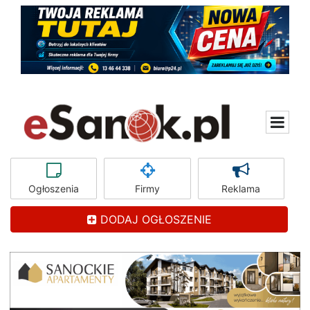
Ogłoszenia
Firmy
Reklama
DODAJ OGŁOSZENIE