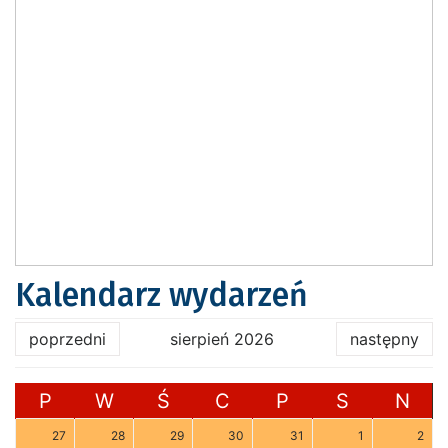
Kalendarz wydarzeń
poprzedni
sierpień 2026
następny
P
W
Ś
C
P
S
N
27
28
29
30
31
1
2