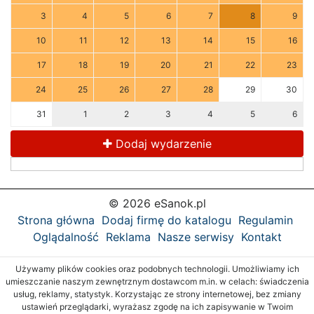
3
4
5
6
7
8
9
10
11
12
13
14
15
16
17
18
19
20
21
22
23
24
25
26
27
28
29
30
31
1
2
3
4
5
6
Dodaj wydarzenie
© 2026 eSanok.pl
Strona główna
Dodaj firmę do katalogu
Regulamin
Oglądalność
Reklama
Nasze serwisy
Kontakt
Używamy plików cookies oraz podobnych technologii. Umożliwiamy ich
umieszczanie naszym zewnętrznym dostawcom m.in. w celach: świadczenia
usług, reklamy, statystyk. Korzystając ze strony internetowej, bez zmiany
ustawień przeglądarki, wyrażasz zgodę na ich zapisywanie w Twoim