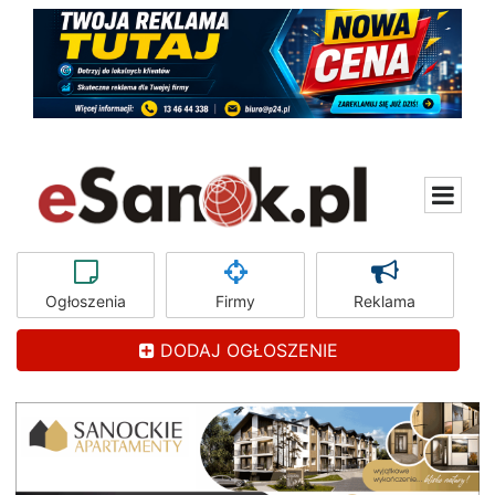
Ogłoszenia
Firmy
Reklama
DODAJ OGŁOSZENIE