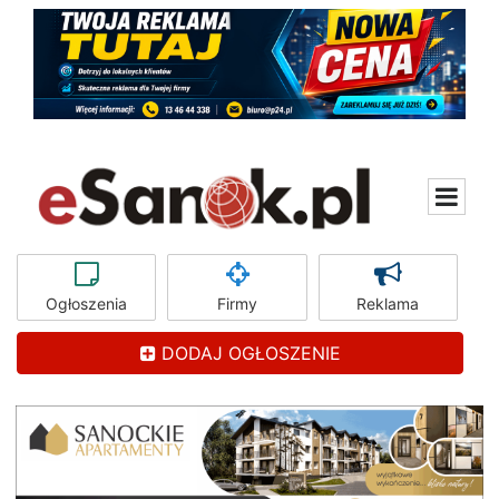
Ogłoszenia
Firmy
Reklama
DODAJ OGŁOSZENIE