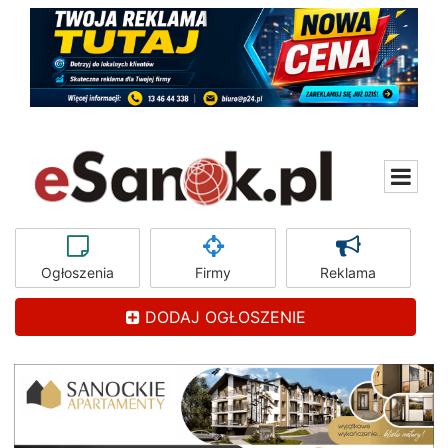
Ogłoszenia
Firmy
Reklama
DODAJ OGŁOSZENIE