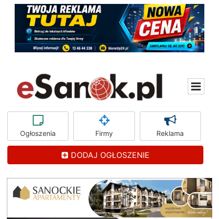
Ogłoszenia
Firmy
Reklama
DODAJ OGŁOSZENIE