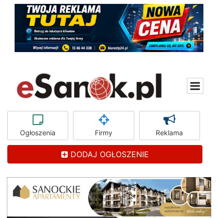
Ogłoszenia
Firmy
Reklama
DODAJ OGŁOSZENIE