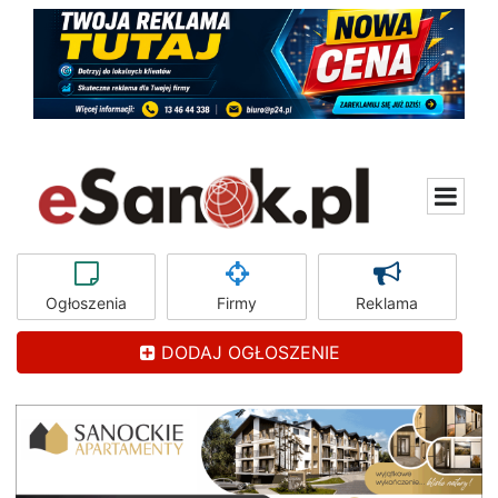
Ogłoszenia
Firmy
Reklama
DODAJ OGŁOSZENIE