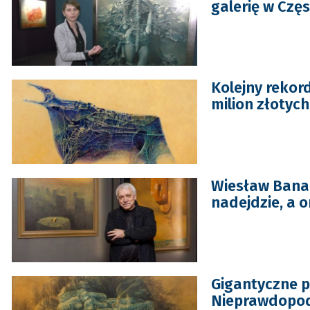
galerię w Czę
Kolejny rekor
milion złotych
Wiesław Banac
nadejdzie, a o
Gigantyczne p
Nieprawdopod