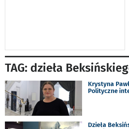
TAG: dzieła Beksińskie
Krystyna Pawł
Polityczne int
Dzieła Beksiń