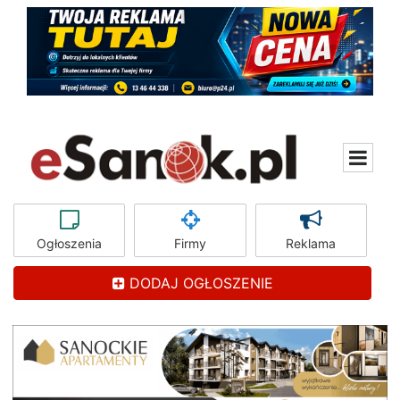
Ogłoszenia
Firmy
Reklama
DODAJ OGŁOSZENIE