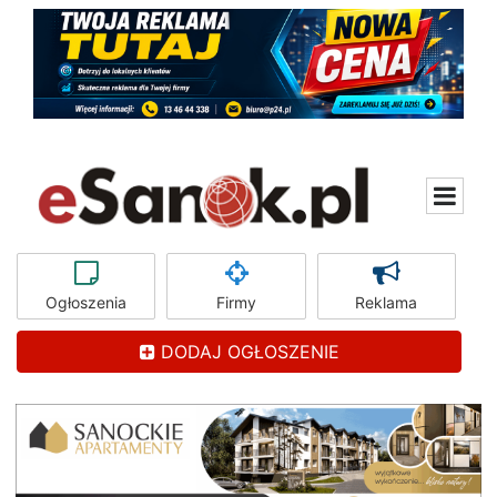
Ogłoszenia
Firmy
Reklama
DODAJ OGŁOSZENIE