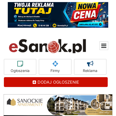
Ogłoszenia
Firmy
Reklama
DODAJ OGŁOSZENIE