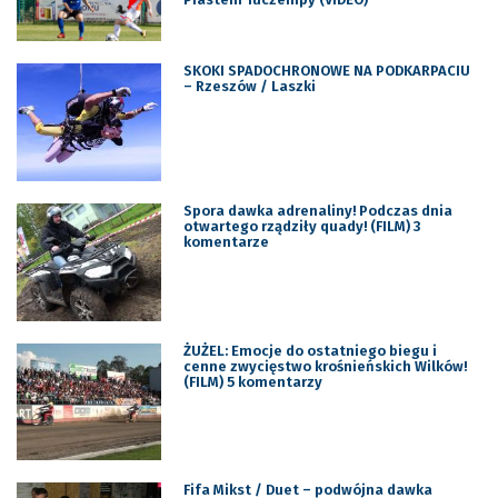
SKOKI SPADOCHRONOWE NA PODKARPACIU
– Rzeszów / Laszki
Spora dawka adrenaliny! Podczas dnia
otwartego rządziły quady! (FILM) 3
komentarze
ŻUŻEL: Emocje do ostatniego biegu i
cenne zwycięstwo krośnieńskich Wilków!
(FILM) 5 komentarzy
Fifa Mikst / Duet – podwójna dawka