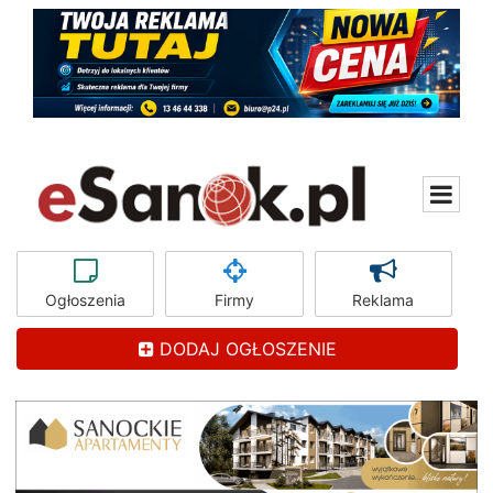
Ogłoszenia
Firmy
Reklama
DODAJ OGŁOSZENIE