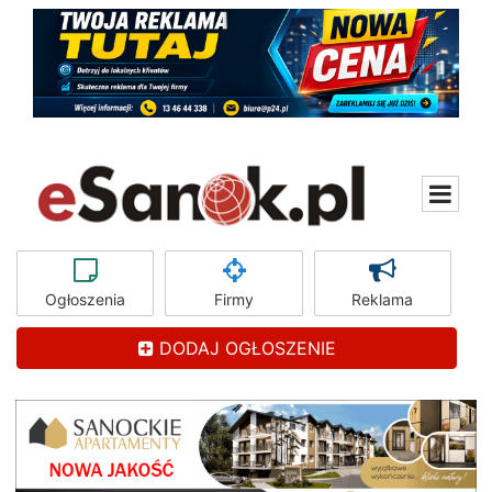
Ogłoszenia
Firmy
Reklama
DODAJ OGŁOSZENIE