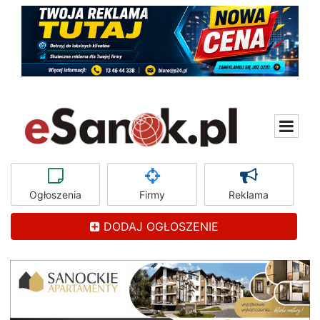
Ogłoszenia
Firmy
Reklama
DODAJ OGŁOSZENIE