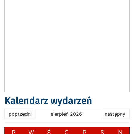
Kalendarz wydarzeń
poprzedni
sierpień 2026
następny
P
W
Ś
C
P
S
N