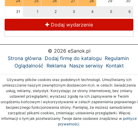
24
25
26
27
28
29
30
31
1
2
3
4
5
6
Dodaj wydarzenie
© 2026 eSanok.pl
Strona główna
Dodaj firmę do katalogu
Regulamin
Oglądalność
Reklama
Nasze serwisy
Kontakt
Używamy plików cookies oraz podobnych technologii. Umożliwiamy ich
umieszczanie naszym zewnętrznym dostawcom m.in. w celach: świadczenia
usług, reklamy, statystyk. Korzystając ze strony internetowej, bez zmiany
ustawień przeglądarki, wyrażasz zgodę na ich zapisywanie w Twoim
urządzeniu końcowym i wykorzystywanie w celach zapewnienia poprawnego i
bezpiecznego funkcjonowania strony. Pamiętaj, że możesz samodzielnie
zarządzać plikami cookies, zmieniając ustawienia przeglądarki. Więcej
informacji o tym jak przetwarzamy Twoje dane osobowe znajdziesz w
polityce
prywatności.