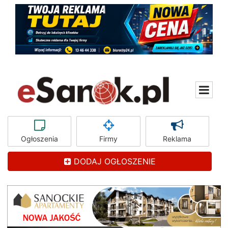
Ogłoszenia
Firmy
Reklama
DODAJ OGŁOSZENIE