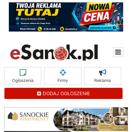
Ogłoszenia
Firmy
Reklama
DODAJ OGŁOSZENIE